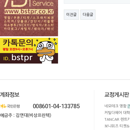
이전글
다음글
008601-04-133785
네모테크 명함
커틸다헤어 대학
예금주 : 김연대(비상프린텍)
TANCAR 렌트
보니위즈 티켓&